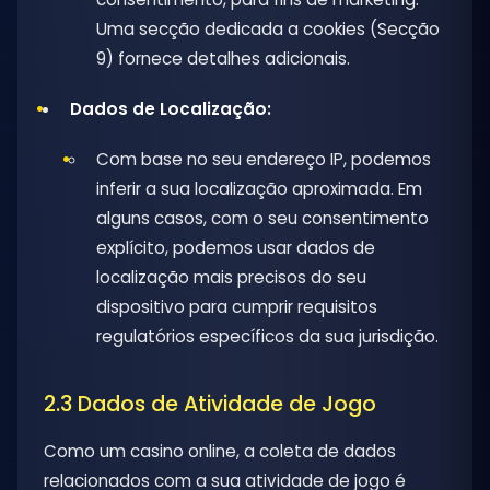
Uma secção dedicada a cookies (Secção
9) fornece detalhes adicionais.
Dados de Localização:
Com base no seu endereço IP, podemos
inferir a sua localização aproximada. Em
alguns casos, com o seu consentimento
explícito, podemos usar dados de
localização mais precisos do seu
dispositivo para cumprir requisitos
regulatórios específicos da sua jurisdição.
2.3 Dados de Atividade de Jogo
Como um casino online, a coleta de dados
relacionados com a sua atividade de jogo é