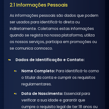
2.1 Informações Pessoais
As informações pessoais são dados que podem
ser usados para identificá-lo direta ou
indiretamente. Coletamos estas informações
quando se regista na nossa plataforma, utiliza
os nossos serviços, participa em promoções ou
se comunica connosco.
Dados de Identificação e Contato:
Nome Completo:
Para identificá-lo como
o titular da conta e cumprir os requisitos
regulamentares.
Data de Nascimento:
Essencial para
verificar a sua idade e garantir que
cumpre o requisito legal de ter 18 anos ou