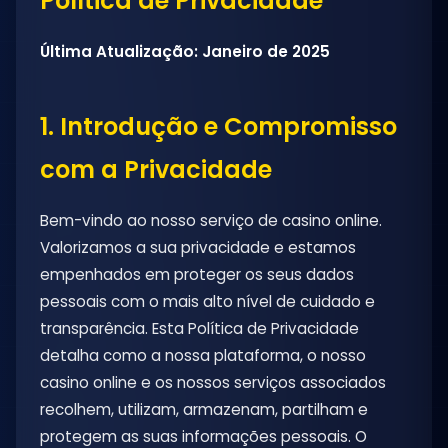
Política de Privacidade
Última Atualização: Janeiro de 2025
1. Introdução e Compromisso
com a Privacidade
Bem-vindo ao nosso serviço de casino online.
Valorizamos a sua privacidade e estamos
empenhados em proteger os seus dados
pessoais com o mais alto nível de cuidado e
transparência. Esta Política de Privacidade
detalha como a nossa plataforma, o nosso
casino online e os nossos serviços associados
recolhem, utilizam, armazenam, partilham e
protegem as suas informações pessoais. O