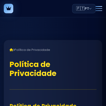
🇵🇹
PT
Política de Privacidade
Política de
Privacidade