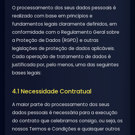
O processamento dos seus dados pessoais é
realizado com base em princípios e
fundamentos legais claramente definidos, em
conformidade com o Regulamento Geral sobre
a Proteção de Dados (RGPD) e outras
legislações de proteção de dados aplicáveis.
Cada operação de tratamento de dados é
justificada por, pelo menos, uma das seguintes
bases legais:
4.1 Necessidade Contratual
A maior parte do processamento dos seus
dados pessoais é necessária para a execução
do contrato que celebramos consigo, ou seja, os
nossos Termos e Condições e quaisquer outros