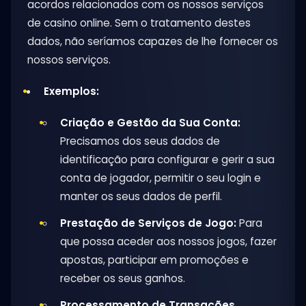
acordos relacionados com os nossos serviços
de casino online. Sem o tratamento destes
dados, não seríamos capazes de lhe fornecer os
nossos serviços.
Exemplos:
Criação e Gestão da Sua Conta:
Precisamos dos seus dados de
identificação para configurar e gerir a sua
conta de jogador, permitir o seu login e
manter os seus dados de perfil.
Prestação de Serviços de Jogo:
Para
que possa aceder aos nossos jogos, fazer
apostas, participar em promoções e
receber os seus ganhos.
Processamento de Transações