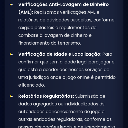
Verificações Anti-Lavagem de Dinheiro
(AML):
Realizamos verificações AML e
relatórios de atividades suspeitas, conforme
exigido pelas leis e regulamentos de
combate à lavagem de dinheiro e
financiamento do terrorismo.
Verificação de Idade e Localização:
Para
confirmar que tem a idade legal para jogar e
que está a aceder aos nossos serviços de
uma jurisdição onde o jogo online é permitido
e licenciado.
Relatórios Regulatórios:
Submissão de
dados agregados ou individualizados às
autoridades de licenciamento de jogo e
outras entidades reguladoras, conforme as
nossas obrigações legais e de licenciamento.