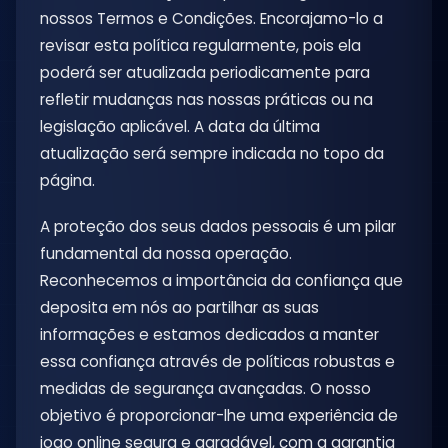
nossos Termos e Condições. Encorajamo-lo a
revisar esta política regularmente, pois ela
poderá ser atualizada periodicamente para
refletir mudanças nas nossas práticas ou na
legislação aplicável. A data da última
atualização será sempre indicada no topo da
página.
A proteção dos seus dados pessoais é um pilar
fundamental da nossa operação.
Reconhecemos a importância da confiança que
deposita em nós ao partilhar as suas
informações e estamos dedicados a manter
essa confiança através de políticas robustas e
medidas de segurança avançadas. O nosso
objetivo é proporcionar-lhe uma experiência de
jogo online segura e agradável, com a garantia