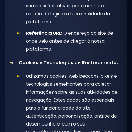
suas sessões ativas para manter o
estado de login e a funcionalidade da
plataforma.
Referência URL:
O endereço do site de
onde veio antes de chegar à nossa
plataforma.
Cookies e Tecnologias de Rastreamento:
Utilizamos cookies, web beacons, pixels e
tecnologias semelhantes para coletar
informações sobre as suas atividades de
navegação. Estes dados são essenciais
para a funcionalidade do site,
autenticação, personalização, análise de
desempenho e, com o seu
consentimento, para fins de marketing.